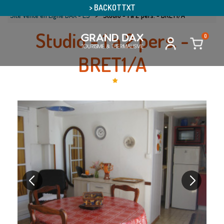
> BACKOTTXT
Site Vente en Ligne DAX - ES
>
Studio - 1 à 2 pers. - BRET1/A
Studio - 1 à 2 pers. -
0
BRET1/A